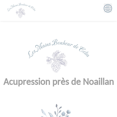
Skip
to
content
Acupression près de Noaillan