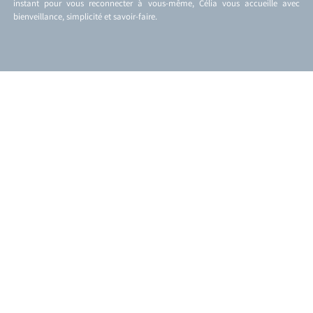
instant pour vous reconnecter à vous-même, Célia vous accueille avec
bienveillance, simplicité et savoir-faire.