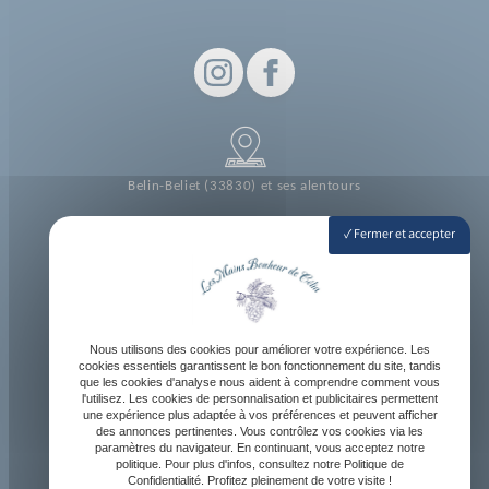
Belin-Beliet (33830) et ses alentours
Fermer et accepter
Lundi - Vendredi : 10h - 19h
Samedi : Sur demande
Jours fériés : Fermé
Nous utilisons des cookies pour améliorer votre expérience. Les
cookies essentiels garantissent le bon fonctionnement du site, tandis
que les cookies d'analyse nous aident à comprendre comment vous
l'utilisez. Les cookies de personnalisation et publicitaires permettent
une expérience plus adaptée à vos préférences et peuvent afficher
des annonces pertinentes. Vous contrôlez vos cookies via les
paramètres du navigateur. En continuant, vous acceptez notre
contact@lesmainsbonheurdecelia.fr
politique. Pour plus d'infos, consultez notre Politique de
Confidentialité. Profitez pleinement de votre visite !