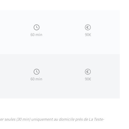
urs vivifiantes de camphre, menthol et eucalyptus. Par la stimulation de zo
60 min
90€
e. Ce soin vise à rétablir la circulation harmonieuse de l’énergie vitale, a
60 min
90€
er seules (30 min) uniquement au domicile près de La Teste-