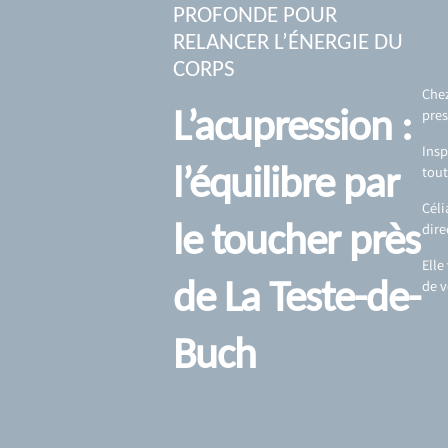
PROFONDE POUR
RELANCER L’ÉNERGIE DU
CORPS
Chez
L’acupression :
pres
Insp
l’équilibre par
tout
Céli
le toucher près
dire
Elle
de La Teste-de-
de v
Buch