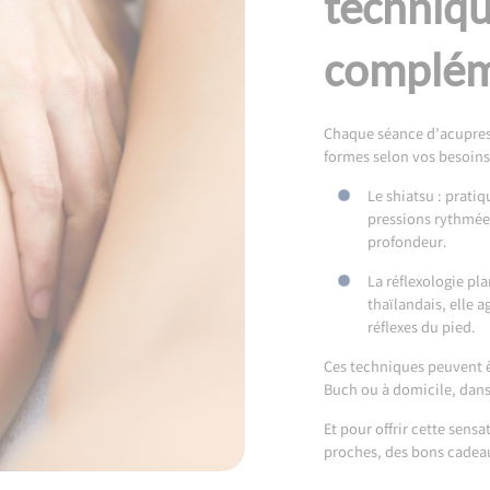
techniqu
complém
Chaque séance d’acupress
formes selon vos besoins
Le shiatsu : pratiq
pressions rythmée
profondeur.
La réflexologie pl
thaïlandais, elle a
réflexes du pied.
Ces techniques peuvent ê
Buch ou à domicile, dans
Et pour offrir cette sensa
proches, des bons cadea