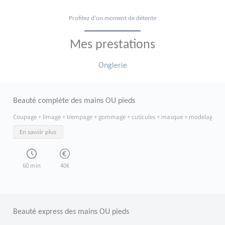
Profitez d’un moment de détente
Mes prestations
Onglerie
Beauté complète des mains OU pieds
Coupage + limage + trempage + gommage + cuticules + masque + modelage
En savoir plus
Offrez à vos mains ou vos pieds un véritable moment de douceur et de soin avec
60 min
40€
Beauté express des mains OU pieds