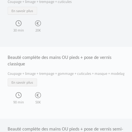
Coupage + limage + trempage + cuticules
Une mise en beauté rapide et soignée pour préparer parfaitement vos ongles ava
En savoir plus
La prestation débute par une coupe et un limage précis pour redonner une forme n
Vos mains ou vos pieds sont immédiatement prêts pour une mise en couleur im
Cette prestation ne se réalise pas seule : elle accompagne toujours une pose de 
30 min
20€
Beauté complète des mains OU pieds + pose de vernis
classique
Coupage + limage + trempage + gommage + cuticules + masque + modelage + v
En savoir plus
90 min
50€
Beauté complète des mains OU pieds + pose de vernis semi-