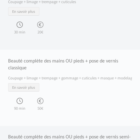
Coupage + limage + trempage + cuticules
Une mise en beauté rapide et soignée pour préparer parfaitement vos ongles ava
En savoir plus
La prestation débute par une coupe et un limage précis pour redonner une forme n
Vos mains ou vos pieds sont immédiatement prêts pour une mise en couleur im
Cette prestation ne se réalise pas seule : elle accompagne toujours une pose de 
30 min
20€
Beauté complète des mains OU pieds + pose de vernis
classique
Coupage + limage + trempage + gommage + cuticules + masque + modelage + v
En savoir plus
90 min
50€
Beauté complète des mains OU pieds + pose de vernis semi-