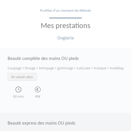
Profitez d’un moment de détente
Mes prestations
Onglerie
Beauté complète des mains OU pieds
Coupage + limage + trempage + gommage + cuticules + masque + modelage
En savoir plus
Offrez à vos mains ou vos pieds un véritable moment de douceur et de soin avec
60 min
40€
Beauté express des mains OU pieds