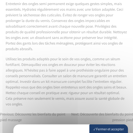
Entretenir des ongles semi permanent exige quelques gestes simples, mais
essentiels. Hydratez régulièrement vos mains avec une lotion adaptée. Ceci
prévient la sécheresse des cuticules. Évitez de ronger vos ongles pour
prolonger la durée du vernis. Conservez des ongles impeccables en
solvabilisant correctement avant chaque nouvelle pose. Privilégiez des
produits de qualité professionnelle pour obtenir un résultat durable. Nettoyez
les ongles avec un dissolvant sans acétone pour préserver leur intégrité.
Portez des gants lors des tâches ménagères, protégeant ainsi vos ongles de
produits abrasifs.
Utilisez les produits adaptés pour le soin de vos ongles, comme un sérum
fortifiant. Démaquillez vos ongles en douceur pour éviter les réactions
allergiques. N’hésitez pas à faire appel à une prothésiste ongulaire pour des
conseils personnalisés. Consulter un salon de manucure garantit un entretien
optimal. Investir dans un kit manucure complet facilite l’entretien régulier.
Rappelez-vous que des ongles bien entretenus sont des ongles sains et beaux.
Mettez chaque conseil en pratique avec rigueur pour un résultat optimal.
Cela préserve non seulement le vernis, mais assure aussi la santé globale de
vos ongles.
Previous:
Découvrez les bienfaits du point
Next:
Découverte des bienfaits du point
pied massage
pression pied
Navigation
Fermer et accepter